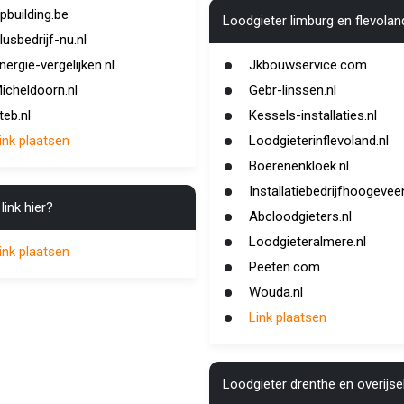
pbuilding.be
Loodgieter limburg en flevolan
lusbedrijf-nu.nl
nergie-vergelijken.nl
Jkbouwservice.com
icheldoorn.nl
Gebr-linssen.nl
teb.nl
Kessels-installaties.nl
ink plaatsen
Loodgieterinflevoland.nl
Boerenenkloek.nl
Installatiebedrijfhoogeveen
link hier?
Abcloodgieters.nl
Loodgieteralmere.nl
ink plaatsen
Peeten.com
Wouda.nl
Link plaatsen
Loodgieter drenthe en overijse