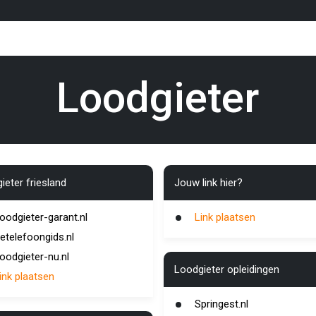
Loodgieter
ieter friesland
Jouw link hier?
oodgieter-garant.nl
Link plaatsen
etelefoongids.nl
oodgieter-nu.nl
Loodgieter opleidingen
ink plaatsen
Springest.nl