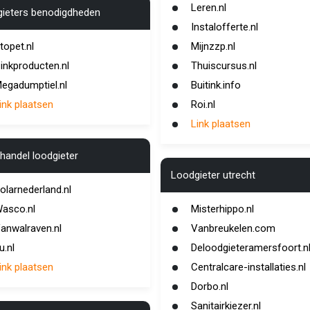
Leren.nl
ieters benodigdheden
Instalofferte.nl
topet.nl
Mijnzzp.nl
inkproducten.nl
Thuiscursus.nl
egadumptiel.nl
Buitink.info
ink plaatsen
Roi.nl
Link plaatsen
handel loodgieter
Loodgieter utrecht
olarnederland.nl
asco.nl
Misterhippo.nl
anwalraven.nl
Vanbreukelen.com
u.nl
Deloodgieteramersfoort.n
ink plaatsen
Centralcare-installaties.nl
Dorbo.nl
Sanitairkiezer.nl