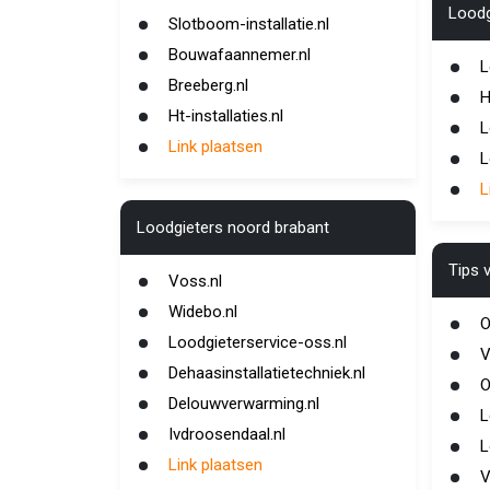
Loodg
Slotboom-installatie.nl
Bouwafaannemer.nl
L
Breeberg.nl
H
Ht-installaties.nl
L
Link plaatsen
L
L
Loodgieters noord brabant
Tips 
Voss.nl
Widebo.nl
O
Loodgieterservice-oss.nl
V
Dehaasinstallatietechniek.nl
O
Delouwverwarming.nl
L
Ivdroosendaal.nl
L
Link plaatsen
V