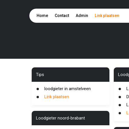
Home
Contact
Admin
Link plaatsen
Tips
Loodg
loodgieter in amstelveen
L
Link plaatsen
D
L
L
Loodgieter noord-brabant