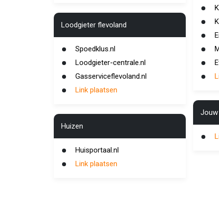
K
K
Loodgieter flevoland
E
Spoedklus.nl
M
Loodgieter-centrale.nl
E
Gasserviceflevoland.nl
L
Link plaatsen
Jouw 
Huizen
L
Huisportaal.nl
Link plaatsen