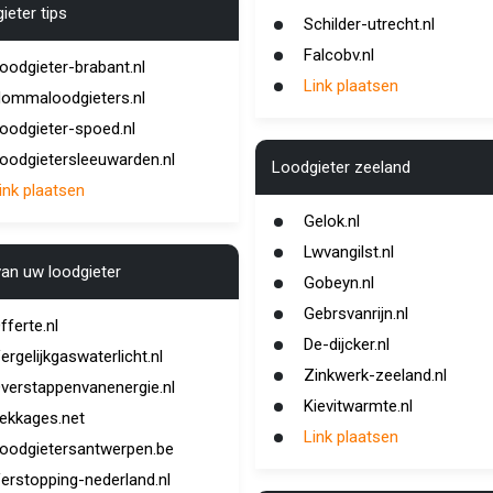
ieter tips
Schilder-utrecht.nl
Falcobv.nl
oodgieter-brabant.nl
Link plaatsen
ommaloodgieters.nl
oodgieter-spoed.nl
oodgietersleeuwarden.nl
Loodgieter zeeland
ink plaatsen
Gelok.nl
Lwvangilst.nl
van uw loodgieter
Gobeyn.nl
Gebrsvanrijn.nl
fferte.nl
De-dijcker.nl
ergelijkgaswaterlicht.nl
Zinkwerk-zeeland.nl
verstappenvanenergie.nl
Kievitwarmte.nl
ekkages.net
Link plaatsen
oodgietersantwerpen.be
erstopping-nederland.nl