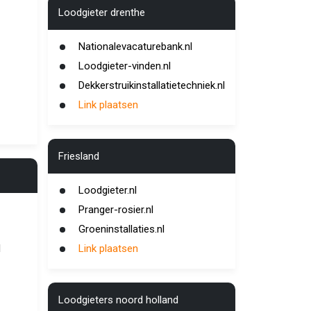
Loodgieter drenthe
Nationalevacaturebank.nl
Loodgieter-vinden.nl
Dekkerstruikinstallatietechniek.nl
Link plaatsen
Friesland
Loodgieter.nl
Pranger-rosier.nl
Groeninstallaties.nl
l
Link plaatsen
Loodgieters noord holland