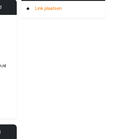
d
Link plaatsen
.nl
l