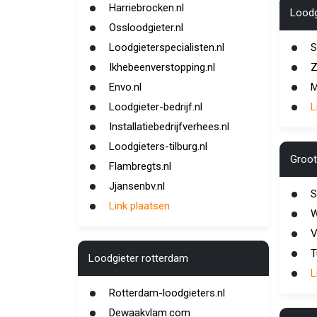
Harriebrocken.nl
Loodg
Ossloodgieter.nl
Loodgieterspecialisten.nl
S
Ikhebeenverstopping.nl
Z
Envo.nl
M
Loodgieter-bedrijf.nl
L
Installatiebedrijfverhees.nl
Loodgieters-tilburg.nl
Groot
Flambregts.nl
Jjansenbv.nl
S
Link plaatsen
W
V
T
Loodgieter rotterdam
L
Rotterdam-loodgieters.nl
Dewaakvlam.com