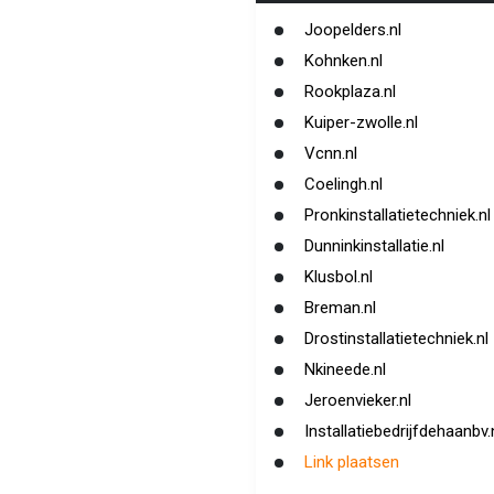
Joopelders.nl
Kohnken.nl
Rookplaza.nl
Kuiper-zwolle.nl
Vcnn.nl
Coelingh.nl
Pronkinstallatietechniek.nl
Dunninkinstallatie.nl
Klusbol.nl
Breman.nl
Drostinstallatietechniek.nl
Nkineede.nl
Jeroenvieker.nl
Installatiebedrijfdehaanbv.
Link plaatsen