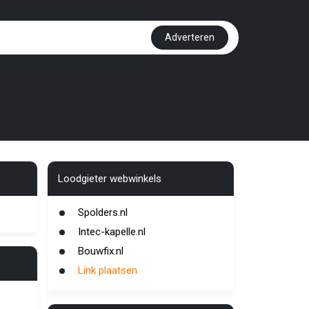
Adverteren
Loodgieter webwinkels
Spolders.nl
Intec-kapelle.nl
Bouwfix.nl
Link plaatsen