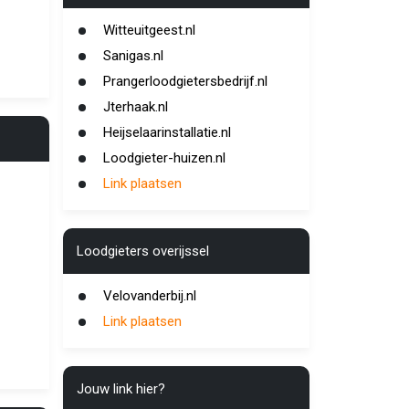
Witteuitgeest.nl
Sanigas.nl
Prangerloodgietersbedrijf.nl
Jterhaak.nl
Heijselaarinstallatie.nl
Loodgieter-huizen.nl
Link plaatsen
Loodgieters overijssel
Velovanderbij.nl
Link plaatsen
Jouw link hier?